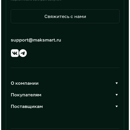
Свяжитесь с нами
support@maksmart.ru
О компании
О Максмарт
Покупателям
Документы
Стать покупателем
Поставщикам
Контакты
Каталог товаров
Стать поставщиком
Новости
Интеграции
Условия размещения