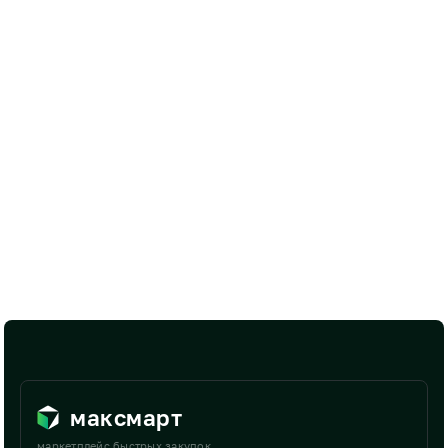
максмарт
маркетплейс быстрых закупок