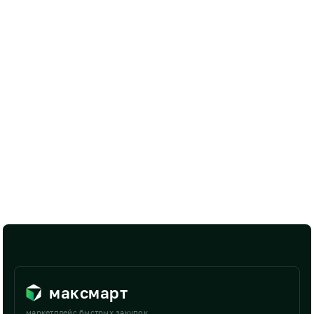
максмарт
маркетплейс быстрых закупок