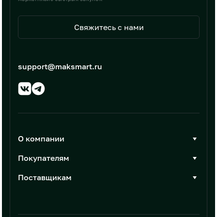
Свяжитесь с нами
support@maksmart.ru
О компании
О Максмарт
Покупателям
Документы
Стать покупателем
Поставщикам
Контакты
Каталог товаров
Стать поставщиком
Новости
Интеграции
Условия размещения