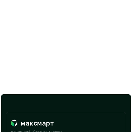
максмарт
маркетплейс быстрых закупок