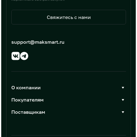
Свяжитесь с нами
support@maksmart.ru
О компании
О Максмарт
Покупателям
Документы
Стать покупателем
Поставщикам
Контакты
Каталог товаров
Стать поставщиком
Новости
Интеграции
Условия размещения