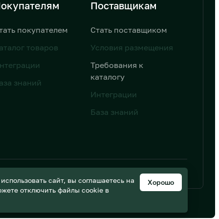
окупателям
Поставщикам
тать покупателем
Стать поставщиком
аталог товаров
Условия размещения
нтеграции
Требования к
каталогу
аза знаний
Интеграции
База знаний
ьных данных
Дизайн от AIC
спользовать сайт, вы соглашаетесь на
Хорошо
можете отключить файлы cookie в