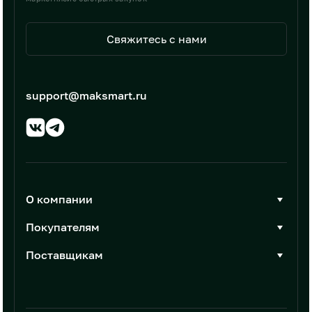
Свяжитесь с нами
support@maksmart.ru
О компании
О Максмарт
Покупателям
Документы
Стать покупателем
Поставщикам
Контакты
Каталог товаров
Стать поставщиком
Новости
Интеграции
Условия размещения