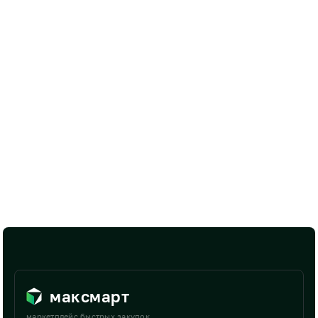
максмарт
маркетплейс быстрых закупок