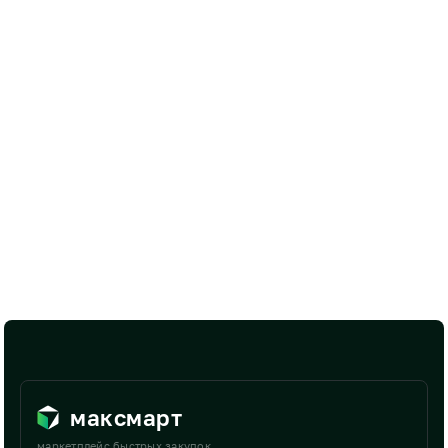
максмарт
маркетплейс быстрых закупок