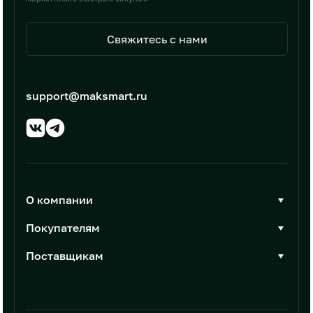
Свяжитесь с нами
support@maksmart.ru
О компании
О Максмарт
Покупателям
Документы
Стать покупателем
Поставщикам
Контакты
Каталог товаров
Стать поставщиком
Новости
Интеграции
Условия размещения