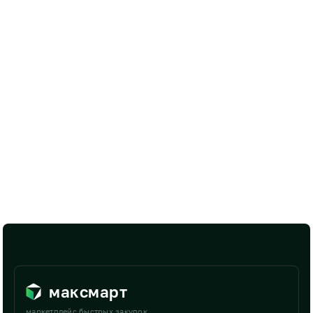
максмарт
маркетплейс быстрых закупок