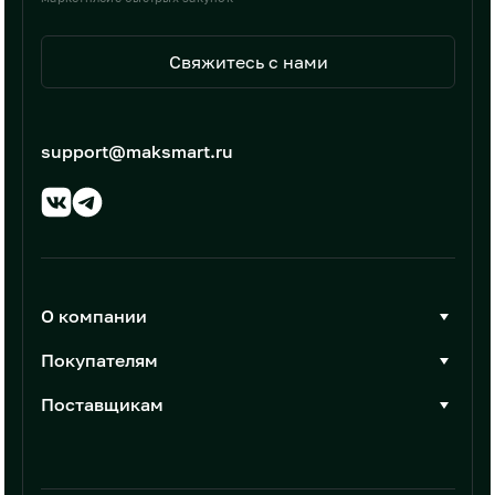
Свяжитесь с нами
support@maksmart.ru
О компании
О Максмарт
Покупателям
Документы
Стать покупателем
Поставщикам
Контакты
Каталог товаров
Стать поставщиком
Новости
Интеграции
Условия размещения