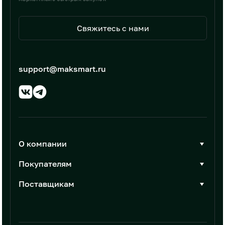
Свяжитесь с нами
support@maksmart.ru
О компании
О Максмарт
Покупателям
Документы
Стать покупателем
Поставщикам
Контакты
Каталог товаров
Стать поставщиком
Новости
Интеграции
Условия размещения