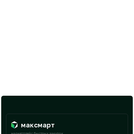
максмарт
маркетплейс быстрых закупок