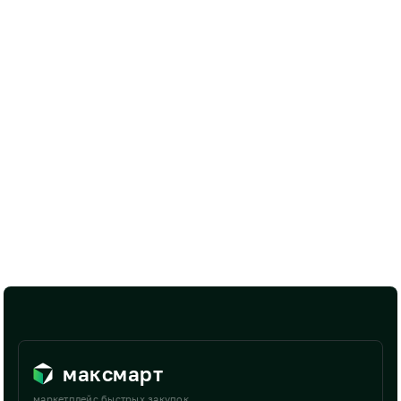
максмарт
маркетплейс быстрых закупок