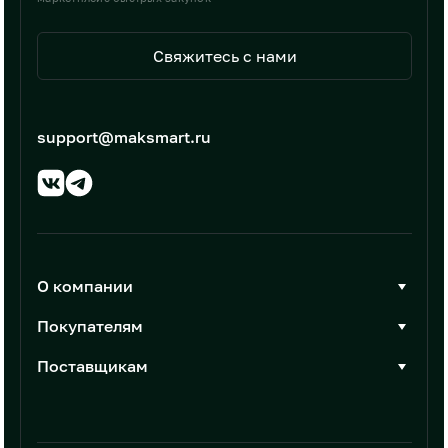
Свяжитесь с нами
support@maksmart.ru
О компании
О Максмарт
Покупателям
Документы
Стать покупателем
Поставщикам
Контакты
Каталог товаров
Стать поставщиком
Новости
Интеграции
Условия размещения