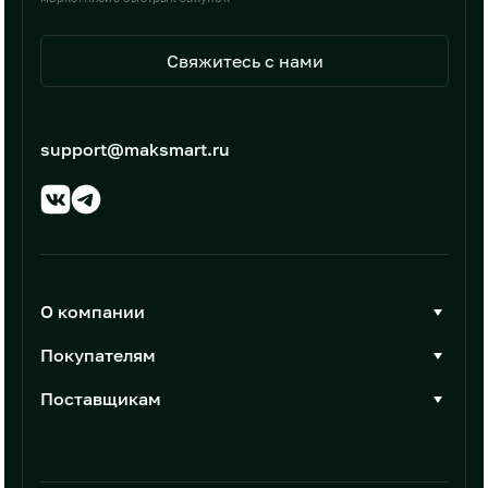
Свяжитесь с нами
support@maksmart.ru
О компании
О Максмарт
Покупателям
Документы
Стать покупателем
Поставщикам
Контакты
Каталог товаров
Стать поставщиком
Новости
Интеграции
Условия размещения