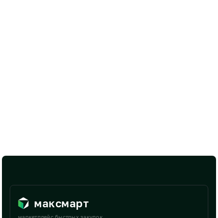
максмарт
маркетплейс быстрых закупок