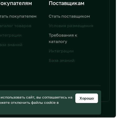
окупателям
Поставщикам
тать покупателем
Стать поставщиком
аталог товаров
Условия размещения
нтеграции
Требования к
каталогу
аза знаний
Интеграции
База знаний
ьных данных
Дизайн от AIC
спользовать сайт, вы соглашаетесь на
Хорошо
можете отключить файлы cookie в