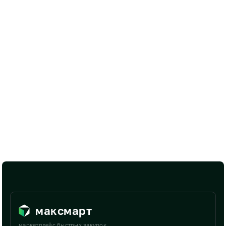
максмарт
маркетплейс быстрых закупок