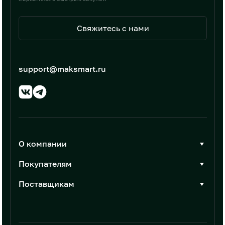
Свяжитесь с нами
support@maksmart.ru
О компании
О Максмарт
Покупателям
Документы
Стать покупателем
Поставщикам
Контакты
Каталог товаров
Стать поставщиком
Новости
Интеграции
Условия размещения