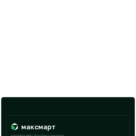
максмарт
маркетплейс быстрых закупок