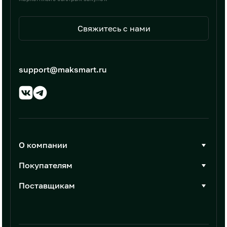
Свяжитесь с нами
support@maksmart.ru
О компании
О Максмарт
Покупателям
Документы
Стать покупателем
Поставщикам
Контакты
Каталог товаров
Стать поставщиком
Новости
Интеграции
Условия размещения