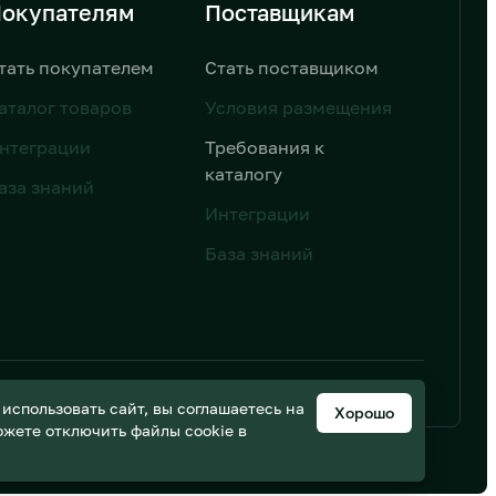
окупателям
Поставщикам
тать покупателем
Стать поставщиком
аталог товаров
Условия размещения
нтеграции
Требования к
каталогу
аза знаний
Интеграции
База знаний
ьных данных
Дизайн от AIC
спользовать сайт, вы соглашаетесь на
Хорошо
можете отключить файлы cookie в