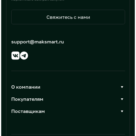
Свяжитесь с нами
support@maksmart.ru
О компании
О Максмарт
Покупателям
Документы
Стать покупателем
Поставщикам
Контакты
Каталог товаров
Стать поставщиком
Новости
Интеграции
Условия размещения