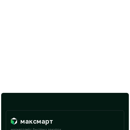
максмарт
маркетплейс быстрых закупок