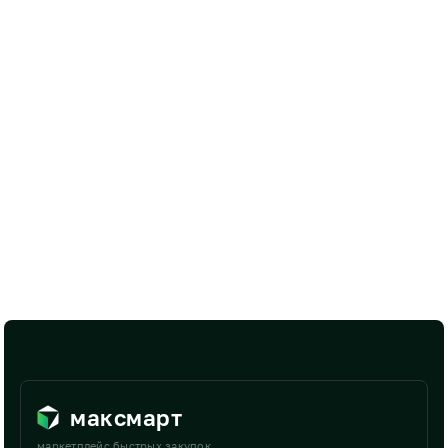
максмарт
маркетплейс быстрых закупок