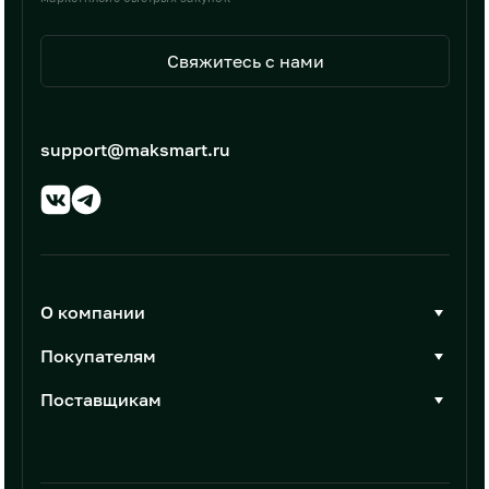
Свяжитесь с нами
support@maksmart.ru
О компании
О Максмарт
Покупателям
Документы
Стать покупателем
Поставщикам
Контакты
Каталог товаров
Стать поставщиком
Новости
Интеграции
Условия размещения