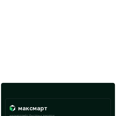
максмарт
маркетплейс быстрых закупок