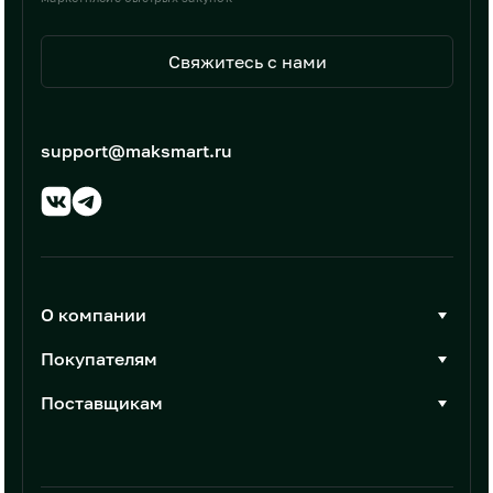
Свяжитесь с нами
support@maksmart.ru
О компании
О Максмарт
Покупателям
Документы
Стать покупателем
Поставщикам
Контакты
Каталог товаров
Стать поставщиком
Новости
Интеграции
Условия размещения