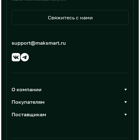
Свяжитесь с нами
support@maksmart.ru
О компании
О Максмарт
Покупателям
Документы
Стать покупателем
Поставщикам
Контакты
Каталог товаров
Стать поставщиком
Новости
Интеграции
Условия размещения