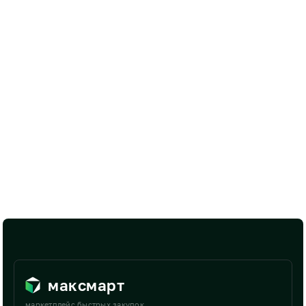
максмарт
маркетплейс быстрых закупок