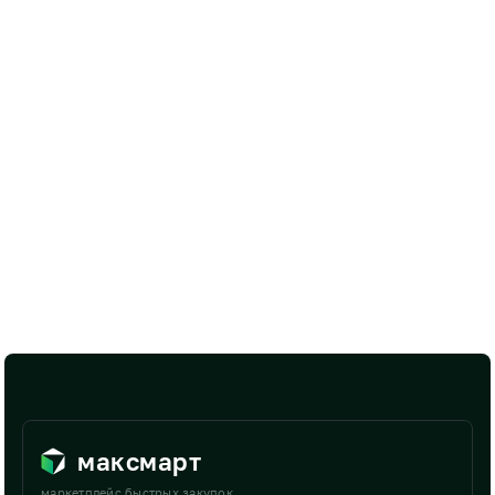
максмарт
маркетплейс быстрых закупок