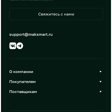
Свяжитесь с нами
support@maksmart.ru
О компании
О Максмарт
Покупателям
Документы
Стать покупателем
Поставщикам
Контакты
Каталог товаров
Стать поставщиком
Новости
Интеграции
Условия размещения