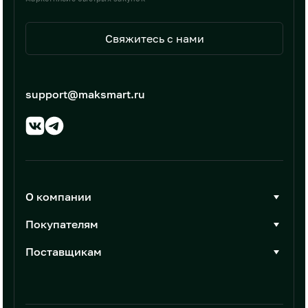
Свяжитесь с нами
support@maksmart.ru
О компании
О Максмарт
Покупателям
Документы
Стать покупателем
Поставщикам
Контакты
Каталог товаров
Стать поставщиком
Новости
Интеграции
Условия размещения