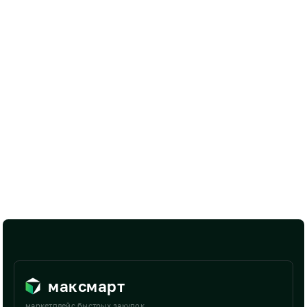
максмарт
маркетплейс быстрых закупок