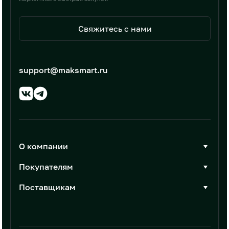
Свяжитесь с нами
support@maksmart.ru
О компании
О Максмарт
Покупателям
Документы
Стать покупателем
Поставщикам
Контакты
Каталог товаров
Стать поставщиком
Новости
Интеграции
Условия размещения