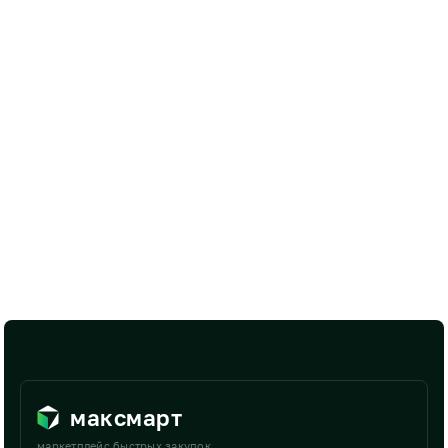
максмарт
маркетплейс быстрых закупок