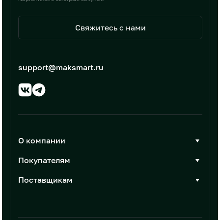
Свяжитесь с нами
support@maksmart.ru
О компании
О Максмарт
Покупателям
Документы
Стать покупателем
Поставщикам
Контакты
Каталог товаров
Стать поставщиком
Новости
Интеграции
Условия размещения