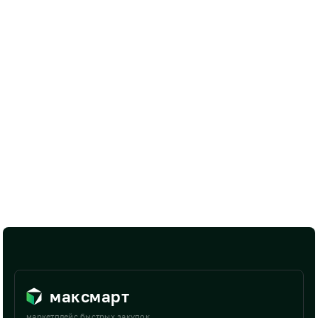
максмарт
маркетплейс быстрых закупок