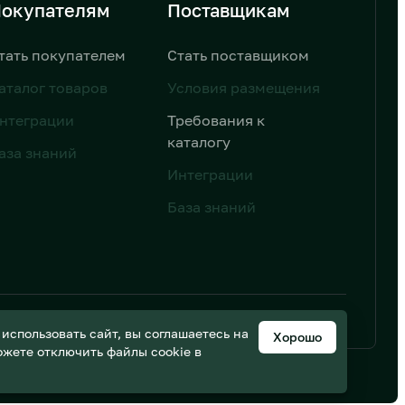
окупателям
Поставщикам
тать покупателем
Стать поставщиком
аталог товаров
Условия размещения
нтеграции
Требования к
каталогу
аза знаний
Интеграции
База знаний
ьных данных
Дизайн от AIC
спользовать сайт, вы соглашаетесь на
Хорошо
можете отключить файлы cookie в