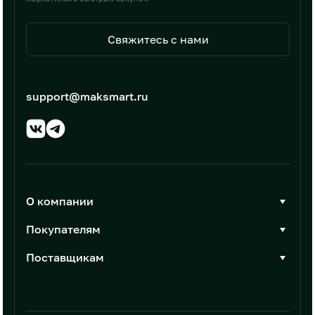
Свяжитесь с нами
support@maksmart.ru
О компании
О Максмарт
Покупателям
Документы
Стать покупателем
Поставщикам
Контакты
Каталог товаров
Стать поставщиком
Новости
Интеграции
Условия размещения