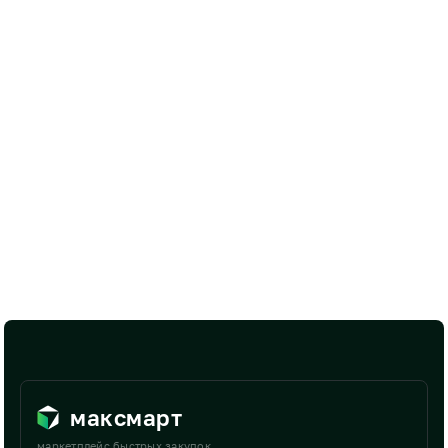
максмарт
маркетплейс быстрых закупок