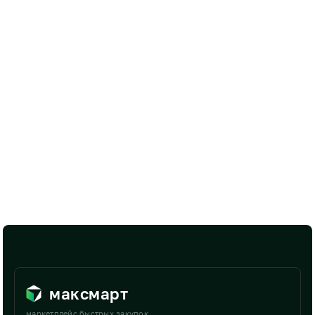
максмарт
маркетплейс быстрых закупок