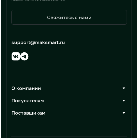
Свяжитесь с нами
support@maksmart.ru
О компании
О Максмарт
Покупателям
Документы
Стать покупателем
Поставщикам
Контакты
Каталог товаров
Стать поставщиком
Новости
Интеграции
Условия размещения