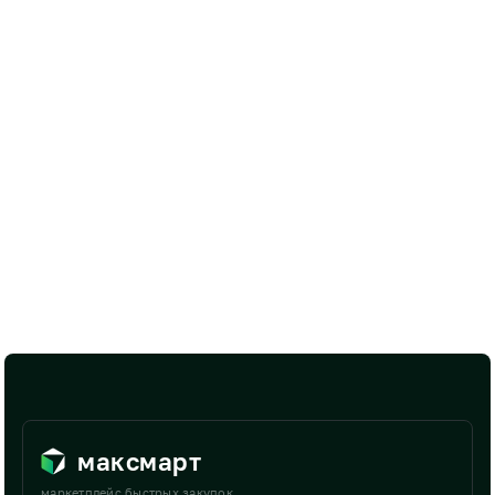
максмарт
маркетплейс быстрых закупок