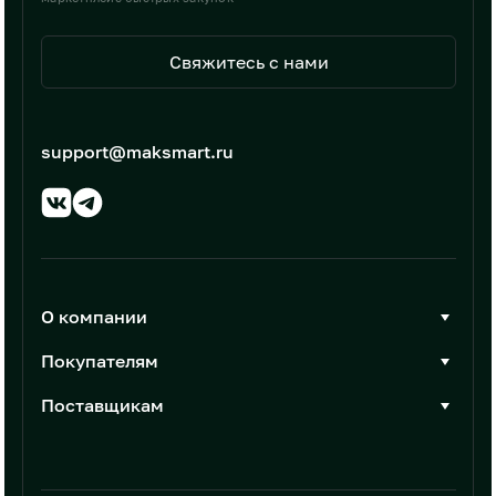
Свяжитесь с нами
support@maksmart.ru
О компании
О Максмарт
Покупателям
Документы
Стать покупателем
Поставщикам
Контакты
Каталог товаров
Стать поставщиком
Новости
Интеграции
Условия размещения