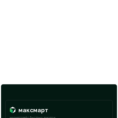
максмарт
маркетплейс быстрых закупок