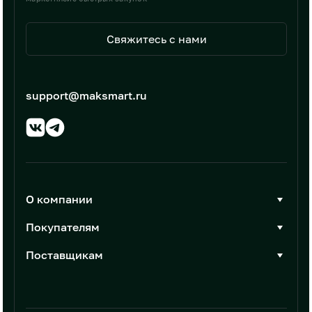
Свяжитесь с нами
support@maksmart.ru
О компании
О Максмарт
Покупателям
Документы
Стать покупателем
Поставщикам
Контакты
Каталог товаров
Стать поставщиком
Новости
Интеграции
Условия размещения