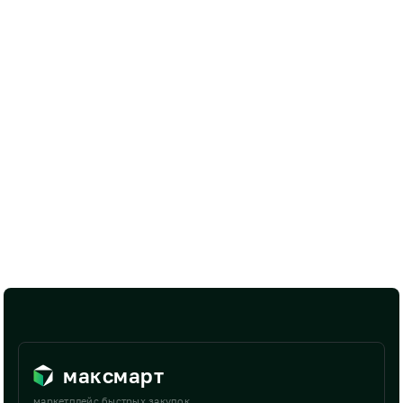
максмарт
маркетплейс быстрых закупок