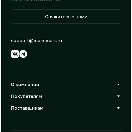
Свяжитесь с нами
support@maksmart.ru
О компании
О Максмарт
Покупателям
Документы
Стать покупателем
Поставщикам
Контакты
Каталог товаров
Стать поставщиком
Новости
Интеграции
Условия размещения