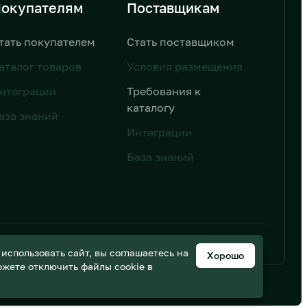
окупателям
Поставщикам
тать покупателем
Стать поставщиком
аталог товаров
Условия размещения
нтеграции
Требования к
каталогу
аза знаний
Интеграции
База знаний
ьных данных
Дизайн от AIC
спользовать сайт, вы соглашаетесь на
Хорошо
можете отключить файлы cookie в