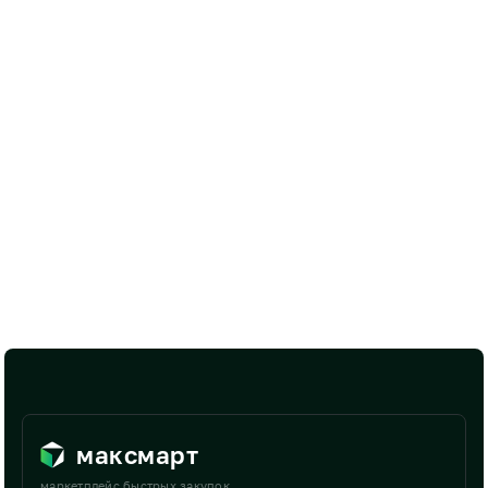
максмарт
маркетплейс быстрых закупок