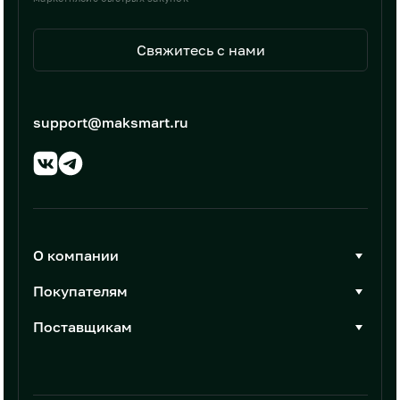
Свяжитесь с нами
support@maksmart.ru
О компании
О Максмарт
Покупателям
Документы
Стать покупателем
Поставщикам
Контакты
Каталог товаров
Стать поставщиком
Новости
Интеграции
Условия размещения