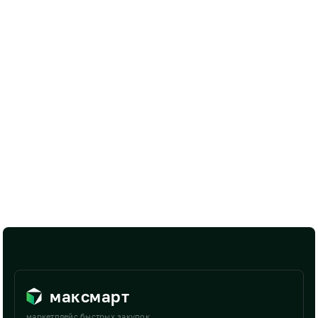
максмарт
маркетплейс быстрых закупок