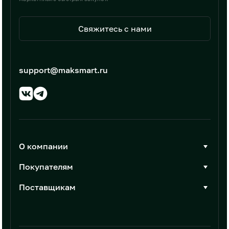
Свяжитесь с нами
support@maksmart.ru
О компании
О Максмарт
Покупателям
Документы
Стать покупателем
Поставщикам
Контакты
Каталог товаров
Стать поставщиком
Новости
Интеграции
Условия размещения