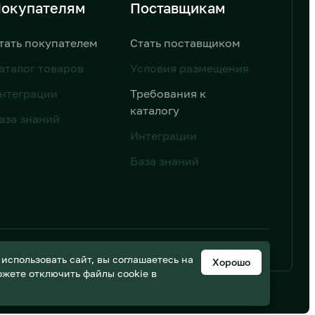
окупателям
Поставщикам
тать покупателем
Стать поставщиком
аталог товаров
Условия размещения
нтеграции
Требования к
каталогу
аза знаний
Интеграции
База знаний
ьных данных
Дизайн от AIC
спользовать сайт, вы соглашаетесь на
Хорошо
можете отключить файлы cookie в