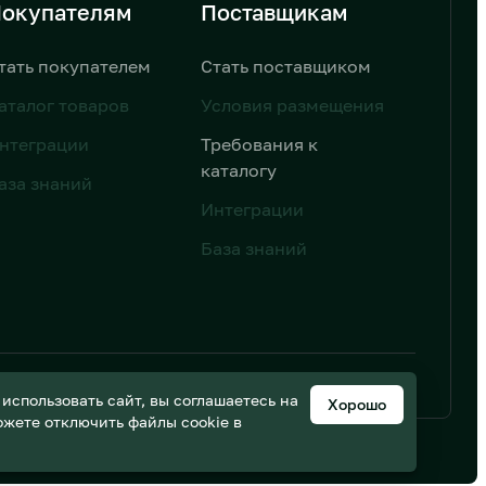
окупателям
Поставщикам
тать покупателем
Стать поставщиком
аталог товаров
Условия размещения
нтеграции
Требования к
каталогу
аза знаний
Интеграции
База знаний
ьных данных
Дизайн от AIC
спользовать сайт, вы соглашаетесь на
Хорошо
можете отключить файлы cookie в