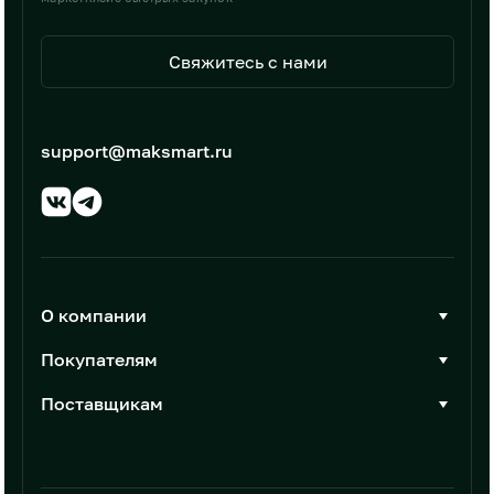
Свяжитесь с нами
support@maksmart.ru
О компании
О Максмарт
Покупателям
Документы
Стать покупателем
Поставщикам
Контакты
Каталог товаров
Стать поставщиком
Новости
Интеграции
Условия размещения