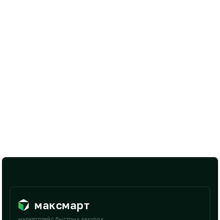
максмарт
маркетплейс быстрых закупок