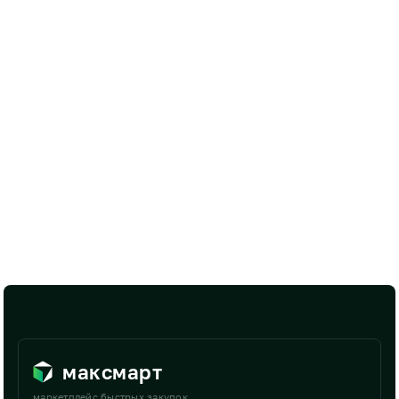
максмарт
маркетплейс быстрых закупок