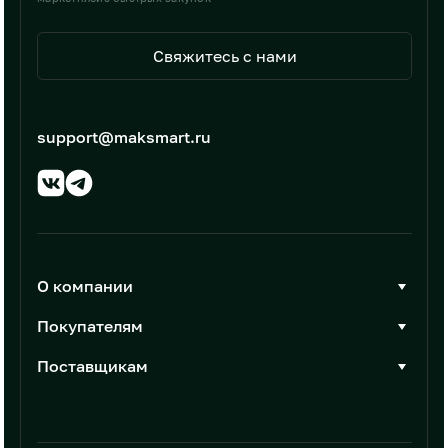
Свяжитесь с нами
support@maksmart.ru
О компании
О Максмарт
Покупателям
Документы
Стать покупателем
Поставщикам
Контакты
Каталог товаров
Стать поставщиком
Новости
Интеграции
Условия размещения