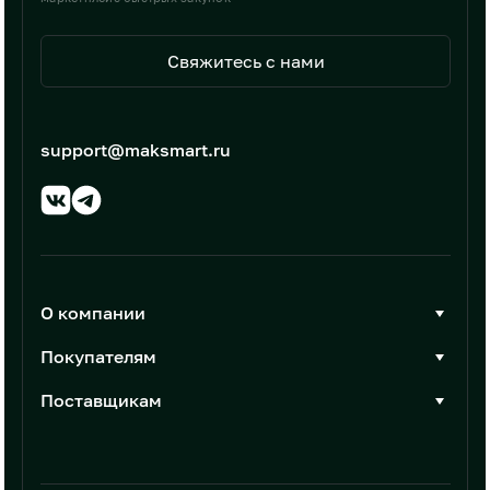
Свяжитесь с нами
support@maksmart.ru
О компании
О Максмарт
Покупателям
Документы
Стать покупателем
Поставщикам
Контакты
Каталог товаров
Стать поставщиком
Новости
Интеграции
Условия размещения