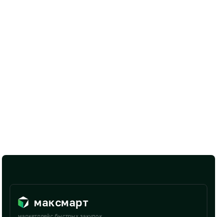
максмарт
маркетплейс быстрых закупок