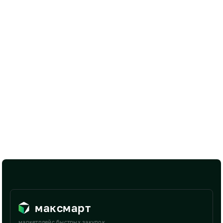
максмарт
маркетплейс быстрых закупок