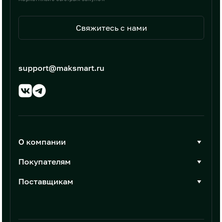
Свяжитесь с нами
support@maksmart.ru
О компании
О Максмарт
Покупателям
Документы
Стать покупателем
Поставщикам
Контакты
Каталог товаров
Стать поставщиком
Новости
Интеграции
Условия размещения