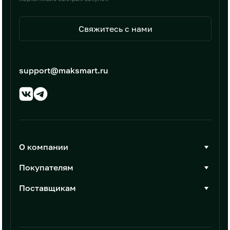
Свяжитесь с нами
support@maksmart.ru
О компании
О Максмарт
Покупателям
Документы
Стать покупателем
Поставщикам
Контакты
Каталог товаров
Стать поставщиком
Новости
Интеграции
Условия размещения