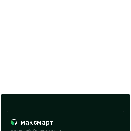
максмарт
маркетплейс быстрых закупок