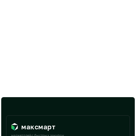
максмарт
маркетплейс быстрых закупок