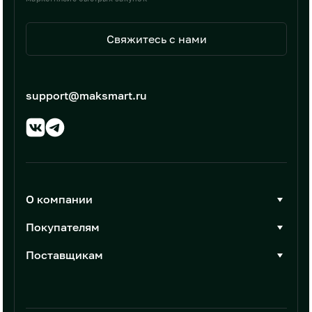
Свяжитесь с нами
support@maksmart.ru
О компании
О Максмарт
Покупателям
Документы
Стать покупателем
Поставщикам
Контакты
Каталог товаров
Стать поставщиком
Новости
Интеграции
Условия размещения