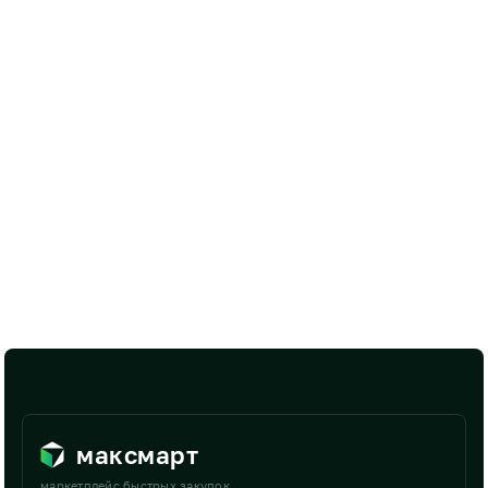
максмарт
маркетплейс быстрых закупок