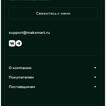
Свяжитесь с нами
support@maksmart.ru
О компании
О Максмарт
Покупателям
Документы
Стать покупателем
Поставщикам
Контакты
Каталог товаров
Стать поставщиком
Новости
Интеграции
Условия размещения