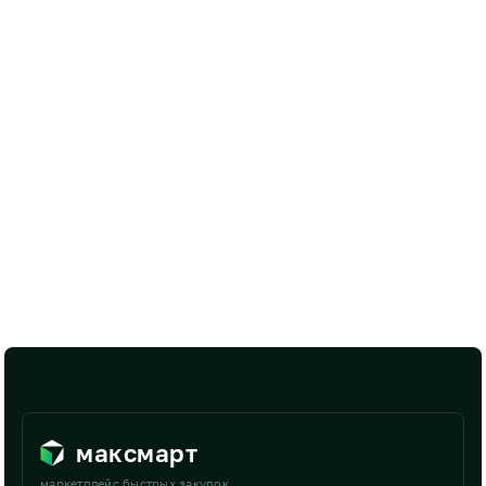
максмарт
маркетплейс быстрых закупок