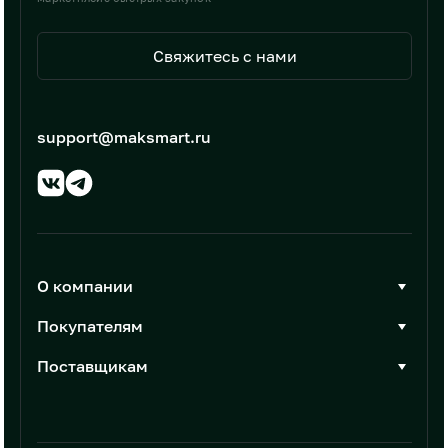
Свяжитесь с нами
support@maksmart.ru
О компании
О Максмарт
Покупателям
Документы
Стать покупателем
Поставщикам
Контакты
Каталог товаров
Стать поставщиком
Новости
Интеграции
Условия размещения