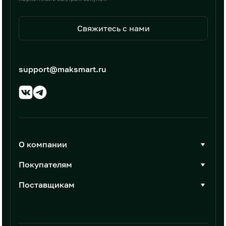
Свяжитесь с нами
support@maksmart.ru
О компании
О Максмарт
Покупателям
Документы
Стать покупателем
Поставщикам
Контакты
Каталог товаров
Стать поставщиком
Новости
Интеграции
Условия размещения