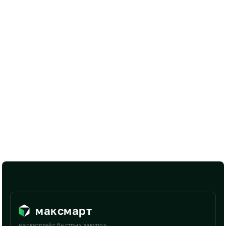
максмарт
маркетплейс быстрых закупок