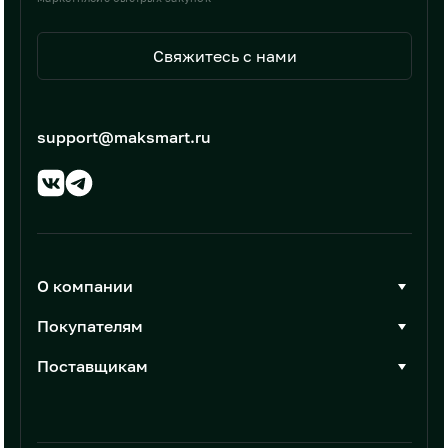
Свяжитесь с нами
support@maksmart.ru
О компании
О Максмарт
Покупателям
Документы
Стать покупателем
Поставщикам
Контакты
Каталог товаров
Стать поставщиком
Новости
Интеграции
Условия размещения