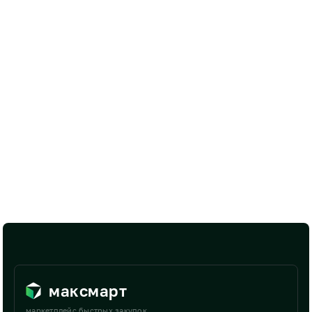
максмарт
маркетплейс быстрых закупок