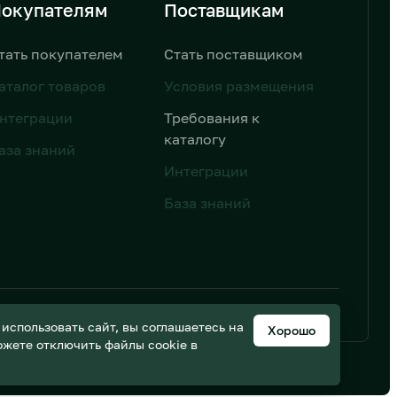
окупателям
Поставщикам
тать покупателем
Стать поставщиком
аталог товаров
Условия размещения
нтеграции
Требования к
каталогу
аза знаний
Интеграции
База знаний
ьных данных
Дизайн от AIC
спользовать сайт, вы соглашаетесь на
Хорошо
можете отключить файлы cookie в