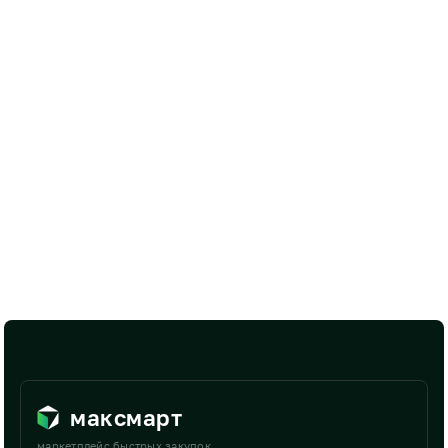
максмарт
маркетплейс быстрых закупок