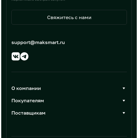
Свяжитесь с нами
support@maksmart.ru
О компании
О Максмарт
Покупателям
Документы
Стать покупателем
Поставщикам
Контакты
Каталог товаров
Стать поставщиком
Новости
Интеграции
Условия размещения