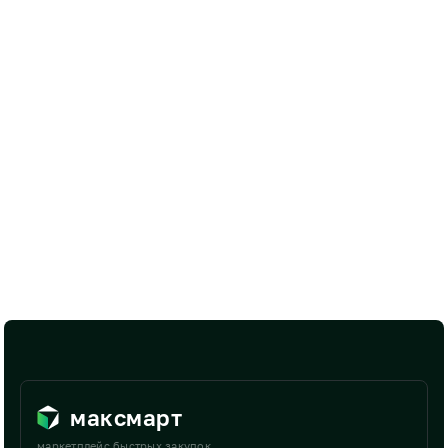
максмарт
маркетплейс быстрых закупок