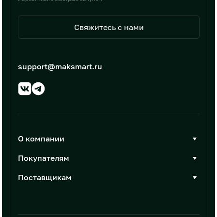
Свяжитесь с нами
support@maksmart.ru
О компании
О Максмарт
Покупателям
Документы
Стать покупателем
Поставщикам
Контакты
Каталог товаров
Стать поставщиком
Новости
Интеграции
Условия размещения