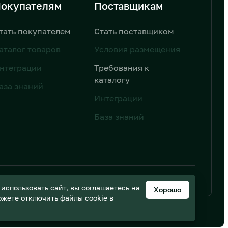
окупателям
Поставщикам
тать покупателем
Стать поставщиком
аталог товаров
Условия размещения
нтеграции
Требования к
каталогу
аза знаний
Интеграции
База знаний
ьных данных
Дизайн от AIC
спользовать сайт, вы соглашаетесь на
Хорошо
можете отключить файлы cookie в