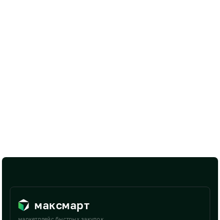
максмарт
маркетплейс быстрых закупок