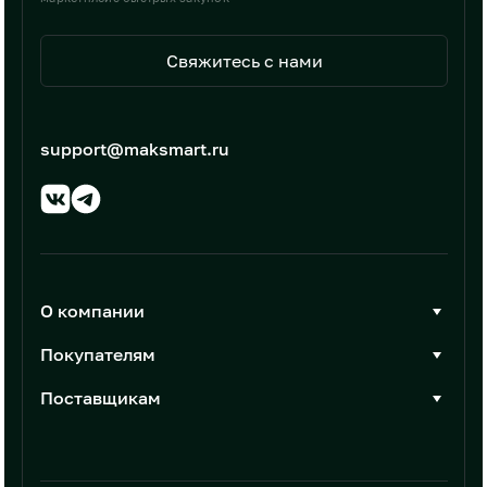
Свяжитесь с нами
support@maksmart.ru
О компании
О Максмарт
Покупателям
Документы
Стать покупателем
Поставщикам
Контакты
Каталог товаров
Стать поставщиком
Новости
Интеграции
Условия размещения