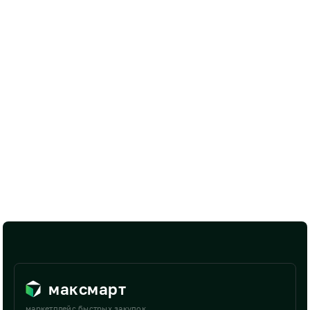
максмарт
маркетплейс быстрых закупок