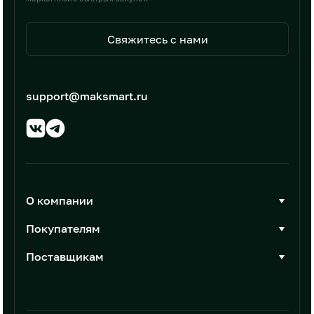
Свяжитесь с нами
support@maksmart.ru
О компании
О Максмарт
Покупателям
Документы
Стать покупателем
Поставщикам
Контакты
Каталог товаров
Стать поставщиком
Новости
Интеграции
Условия размещения