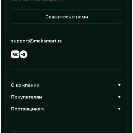
Свяжитесь с нами
support@maksmart.ru
О компании
О Максмарт
Покупателям
Документы
Стать покупателем
Поставщикам
Контакты
Каталог товаров
Стать поставщиком
Новости
Интеграции
Условия размещения