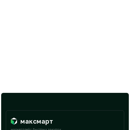
максмарт
маркетплейс быстрых закупок